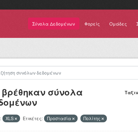
Σύνολα Δεδομένων
Φορείς
Ομάδες
 βρέθηκαν σύνολα
Ταξι
δομένων
:
XLS
Ετικέτες:
Προστασία
Πολίτης