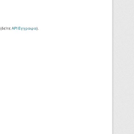
(δείτε
API Έγγραφα
).