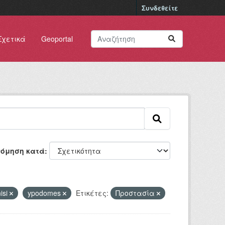
Συνδεθείτε
Σχετικά
Geoportal
νόμηση κατά
isi
ypodomes
Ετικέτες:
Προστασία