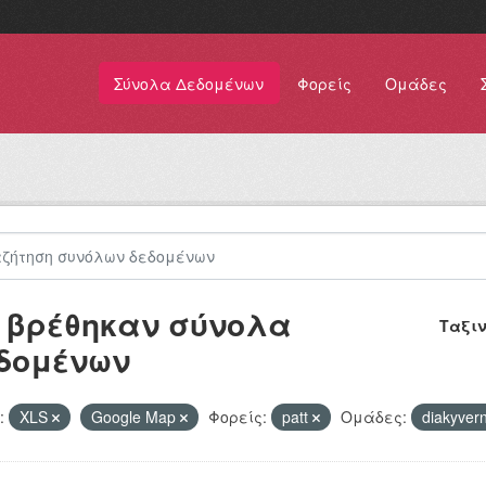
Σύνολα Δεδομένων
Φορείς
Ομάδες
 βρέθηκαν σύνολα
Ταξι
δομένων
:
XLS
Google Map
Φορείς:
patt
Ομάδες:
diakyvern