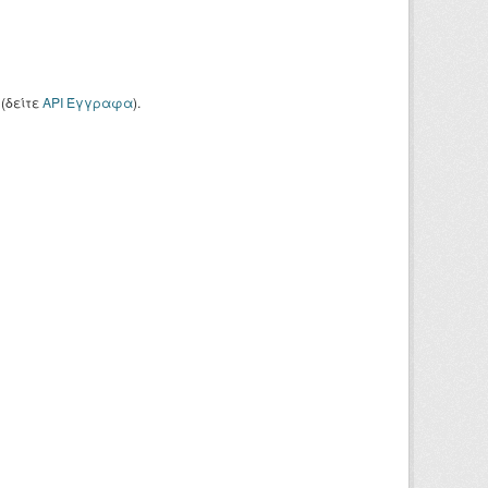
(δείτε
API Έγγραφα
).