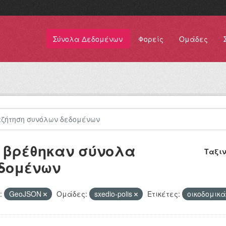
Σύνολα Δεδομένων
Φορείς
Ομάδες
 βρέθηκαν σύνολα
Ταξι
δομένων
:
GeoJSON
Ομάδες:
sxedio-polis
Ετικέτες:
οικοδομικ