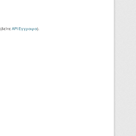
(δείτε
API Έγγραφα
).