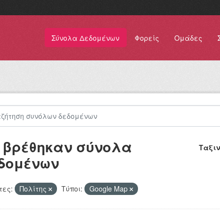
Σύνολα Δεδομένων
Φορείς
Ομάδες
 βρέθηκαν σύνολα
Ταξι
δομένων
τες:
Πολίτης
Τύποι:
Google Map