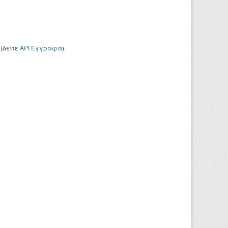
(δείτε
API Έγγραφα
).