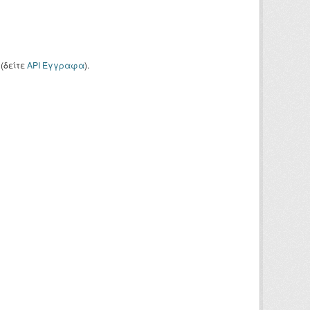
(δείτε
API Έγγραφα
).