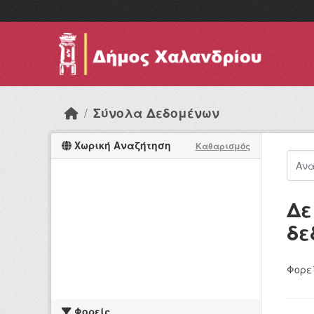
Skip to main content
Σύνολα Δεδομένων
Χωρική Αναζήτηση
Καθαρισμός
Δε
δε
Φορεί
Φορείς