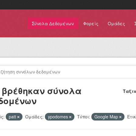
Σύνολα Δεδομένων
Φορείς
Ομάδες
 βρέθηκαν σύνολα
Ταξι
δομένων
ς:
patt
Ομάδες:
ypodomes
Τύποι:
Google Map
Ετικ