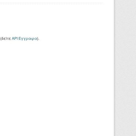
(δείτε
API Έγγραφα
).