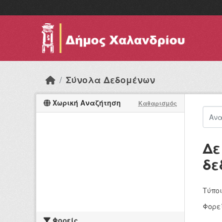
Skip to main content
Σύνολα Δεδομένων
Χωρική Αναζήτηση
Καθαρισμός
Δε
δε
Τύποι
Φορεί
Φορείς