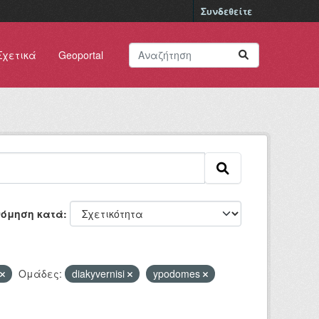
Συνδεθείτε
Σχετικά
Geoportal
νόμηση κατά
Ομάδες:
diakyvernisi
ypodomes