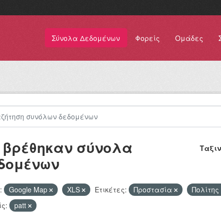
Σύνολα Δεδομένων
Φορείς
Ομάδες
 βρέθηκαν σύνολα
Ταξι
δομένων
:
Google Map
XLS
Ετικέτες:
Προστασία
Πολίτης
ς:
patt