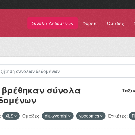
Σύνολα Δεδομένων
Φορείς
Ομάδες
 βρέθηκαν σύνολα
Ταξι
δομένων
:
XLS
Ομάδες:
diakyvernisi
ypodomes
Ετικέτες:
Π