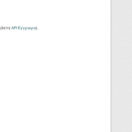
(δείτε
API Έγγραφα
).