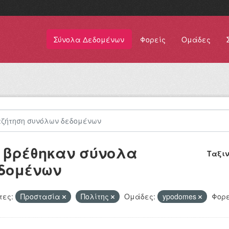
Σύνολα Δεδομένων
Φορείς
Ομάδες
 βρέθηκαν σύνολα
Ταξι
δομένων
τες:
Προστασία
Πολίτης
Ομάδες:
ypodomes
Φορε