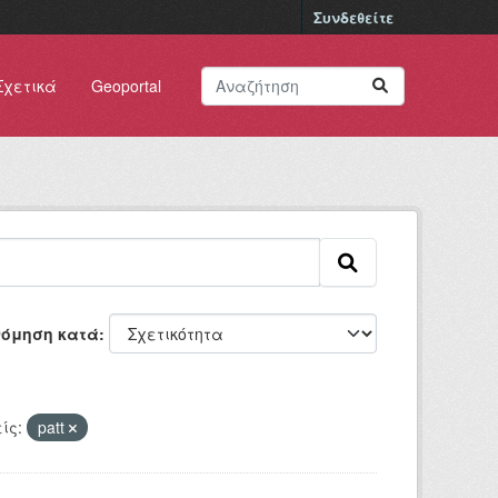
Συνδεθείτε
Σχετικά
Geoportal
νόμηση κατά
ίς:
patt