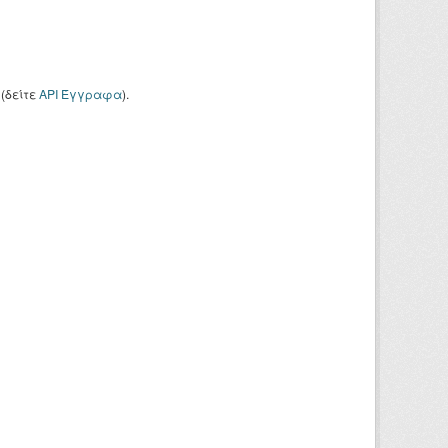
(δείτε
API Έγγραφα
).