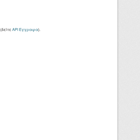
(δείτε
API Έγγραφα
).