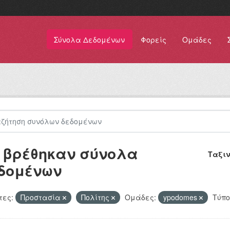
Σύνολα Δεδομένων
Φορείς
Ομάδες
 βρέθηκαν σύνολα
Ταξι
δομένων
τες:
Προστασία
Πολίτης
Ομάδες:
ypodomes
Τύπο