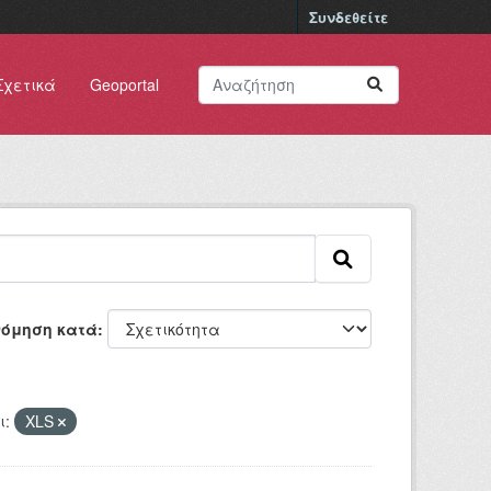
Συνδεθείτε
Σχετικά
Geoportal
νόμηση κατά
ι:
XLS