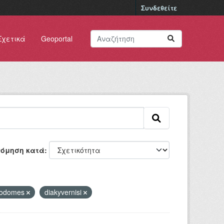
Συνδεθείτε
Σχετικά
Geoportal
νόμηση κατά
odomes
diakyvernisi