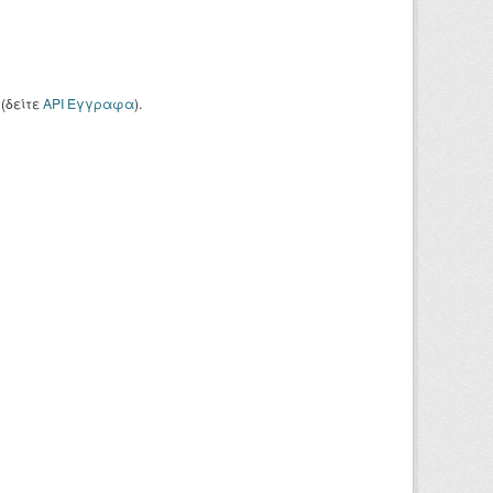
(δείτε
API Έγγραφα
).