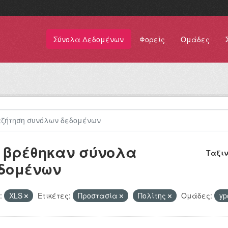
Σύνολα Δεδομένων
Φορείς
Ομάδες
 βρέθηκαν σύνολα
Ταξι
δομένων
:
XLS
Ετικέτες:
Προστασία
Πολίτης
Ομάδες:
yp